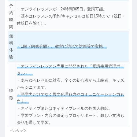
予
・オンライレッスンが「24時間365日」受講可能。
約
・基本はレッスンの予約/キャンセルは前日15時まで（祝日・
時
休校日を除く）。
間
無
料
・1回（約40分間）。教室に訪れて対面等で実施。
体
験
・オンラインレッスン専用に開発された「受講生用管理ポー
タル」。
・あらゆるレベルに対応。全くの初心者から上級者、キッズ
からシニアまで。
特
・語学力だけでなく異文化理解力やコミュニケーション力も
徴
向上。
・ネイティブまたはネイティブレベルの外国人教師。
・学習プラン・内容の決定もプロがサポート。難しい文法も
会話を通して学習。
ベルリッツ