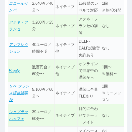
エコールサ
2,640円／40
15段階のレ
1回
ネイティブ
ンパ
分〜
ベルで対応
※約40分間
アテネ・フ
アテネ・フ
3,200円／25
ネイティブ
ランセの講
なし
ランセ
分
師
DELF･
アンフレク
40ユーロ／
ネイティブ
DALF試験官
なし
ション
時間不明
他
免許あり
オンライン
数百円台／
ネイティブ
1回〜
Preply
で世界中の
60分〜
他
※無料〜
講師から
リベ フラン
1回
5,100円／60
講師は全員
ス語会話学
ネイティブ
※ミニレッ
分〜
FLEあり
校
スン
目的に合わ
シュプラッ
39ユーロ／
ネイティブ
せてテーラ
なし
ハカフェ
60分〜
ーメイド
マイペース
なし