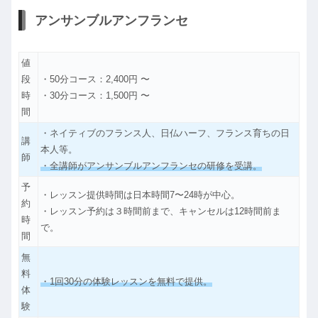
アンサンブルアンフランセ
値
段
・50分コース：2,400円 〜
時
・30分コース：1,500円 〜
間
・ネイティブのフランス人、日仏ハーフ、フランス育ちの日
講
本人等。
師
・全講師がアンサンブルアンフランセの研修を受講。
予
・レッスン提供時間は日本時間7〜24時が中心。
約
・レッスン予約は３時間前まで、キャンセルは12時間前ま
時
で。
間
無
料
・1回30分の体験レッスンを無料で提供。
体
験