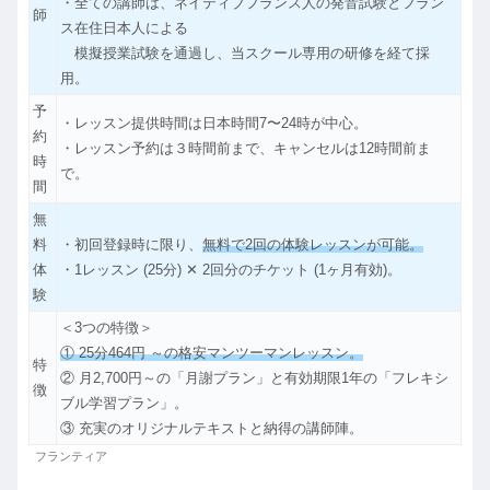
・全ての講師は、ネイティブフランス人の発音試験とフラン
師
ス在住日本人による
模擬授業試験を通過し、当スクール専用の研修を経て採
用。
予
・レッスン提供時間は日本時間7〜24時が中心。
約
・レッスン予約は３時間前まで、キャンセルは12時間前ま
時
で。
間
無
料
・初回登録時に限り、
無料で2回の体験レッスンが可能。
体
・1レッスン (25分) ✕ 2回分のチケット (1ヶ月有効)。
験
＜3つの特徴＞
① 25分464円 ～の格安マンツーマンレッスン。
特
② 月2,700円～の「月謝プラン」と有効期限1年の「フレキシ
徴
ブル学習プラン」。
③ 充実のオリジナルテキストと納得の講師陣。
フランティア