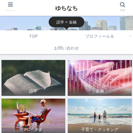
ゆちなち
メニュー
検索
語学 × 金融
TOP
プロフィール＆
お問い合わせ
語学
金融
PC小ネタ
子育て・クッキング