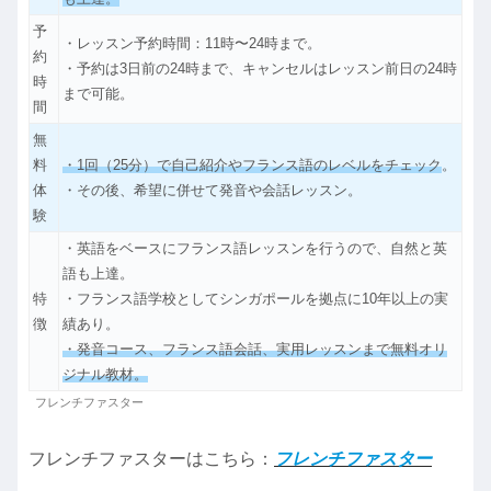
予
・レッスン予約時間：11時〜24時まで。
約
・予約は3日前の24時まで、キャンセルはレッスン前日の24時
時
まで可能。
間
無
料
・1回（25分）で自己紹介やフランス語のレベルをチェック
。
体
・その後、希望に併せて発音や会話レッスン。
験
・英語をベースにフランス語レッスンを行うので、自然と英
語も上達。
特
・フランス語学校としてシンガポールを拠点に10年以上の実
徴
績あり。
・発音コース、フランス語会話、実用レッスンまで無料オリ
ジナル教材。
フレンチファスター
フレンチファスターはこちら：
フレンチファスター