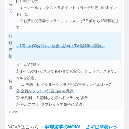
日０時までの
時
キャンセルはエクストラポイント（当日予約専用のポイン
間
ト）に。
※お茶の間留学オンラインレッスンは7日前から12時間前ま
で
無
料
・1回（約30分間）。校舎に訪れてTV電話等で実施。
体
験
＜4つの特徴＞
① レベル別レッスンで初心者でも安心。チェックテストでレ
ベルを設定。
特
→ 英語：レベル５〜９／その他の言語：レベル１〜７
徴
② 全員がフランス語圏出身の講師
。
③ 予約制、固定制など選べるプランが多数。
④ PC･スマホ･タブレットで気軽に受講。
NOVA
NOVAはこちら：
駅前留学のNOVA まずは体験レッ