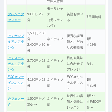
外国人教師
モーリシャ
フレンチフ
930円／25
ス
英語も学べ
7日間無料
ァスター
分
（元フラン
る
ス領）
1,500円／30
アンサンブ
優秀な講師
分
ネイティブ
1回
ルアンフラ
陣とこだわ
2,400円／50
他
※25分
ンセ
りの教授法
分
アンスティ
目的や興味
2,790円／25
ネイティブ
チュ・フラ
に合わせて
なし
分
他
ンセ
アレンジ
ECCオンラ
ECCオリジ
4,180円／25
ネイティブ
1回
インレッス
ナルテキス
分
他
※25分
ン
ト
世界中の講
1回〜
カフェトー
1,000円台／
ネイティブ
師と気軽に
※約500円
ク
25分〜
他
レッスン
台〜