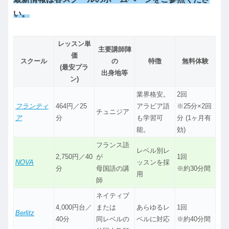
い。
レッスン単
主要講師陣
価
スクール
の
特徴
無料体験
(最安プラ
出身地等
ン)
業界格安。
2回
フランティ
464円／25
アラビア語
※25分×2回
チュニジア
ア
分
も学習可
分 (1ヶ月有
能。
効)
フランス語
レベル別レ
2,750円／40
が
1回
NOVA
ッスンを採
分
母国語の講
※約30分間
用
師
ネイティブ
4,000円台／
または
あらゆるレ
1回
Berlitz
40分
同レベルの
ベルに対応
※約40分間