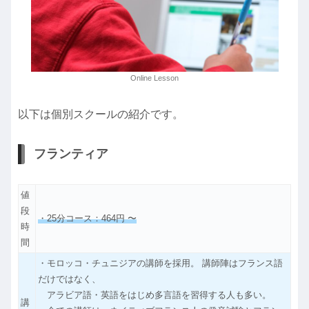
Online Lesson
以下は個別スクールの紹介です。
フランティア
値
段
・25分コース：464円 〜
時
間
・モロッコ・チュニジアの講師を採用。 講師陣はフランス語
だけではなく、
アラビア語・英語をはじめ多言語を習得する人も多い。
講