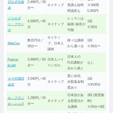
日仏文化協
2,496円／30
ネイティブ
受講も短時
※1時間
会
分〜
間成長も
5,093円
ジャルダ
レッスンは
4,000円／45
1回
ン・フラン
ネイティブ
録画･録音が
分
※30分
セ
可能
ネイティ
数百円台／
様々な講師
1回
MeeCoo
ブ、日本人
30分〜
から選べる
※30分〜
講師
日本人の
France-
3,990円／50
日本人バイ
FLE講師が
なし
jp.net
分〜
リンガル
分かり易く
質に自信、
ネス外国語
3,040円／40
1回
ネイティブ
全額返金制
会話
分
※約30分
度あり
日本語があ
3回 (実質無
ル・フラン
1,280円／25
ネイティブ
る程度分か
料)
セ・シック
分〜
る講師
※25分×3回