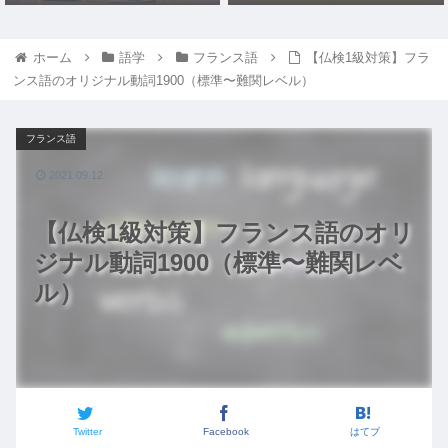
ホーム
語学
フランス語
【仏検1級対策】フラ
ンス語のオリジナル動詞1900（標準〜難関レベル）
フランス語
2021.09.12
【仏検1級対策】フランス語のオリ
ジナル動詞1900（標準〜難関レベ
ル）
Twitter
Facebook
はてブ