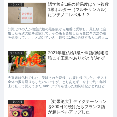
語学検定1級の難易度は？〜複数
フランス語
1級ホルダー（マルチリンガル）
はツチノコレベル！？
知識ゼロの人が検定試験の最低級から順番に受験し、最低級に合
格したら次の級を受験して、その級も合格したら更にその次の級
を受験して、、、と続けていき、最後に1級に合格する人は何人い
るか
2021年度仏検1級〜単語(動詞)増
フランス語
強こそ王道〜ありがとう”Anki”
先週末は仏検でした。受験された皆様、お疲れ様でした。 テスト
全体の振り返りもしたいのですが、とりあえず、今まで約１年以
上に亘って覚えてきた Anki アプリを使った動詞暗記がどれほどの
効果を発揮したのかを見てみます。 結論：A...
【効果絶大】ディクテーション
フランス語
を300日間続けたらフランス語
が超レベルアップした