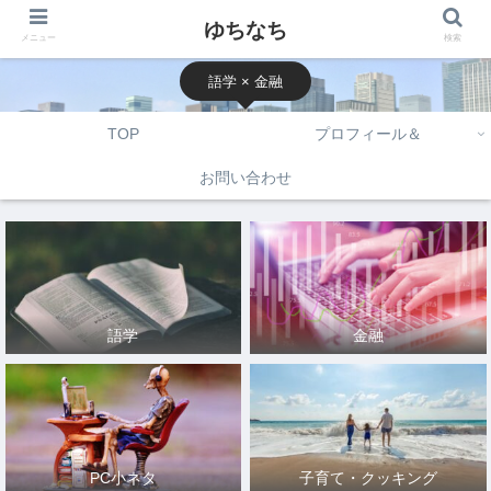
ゆちなち
メニュー
検索
語学 × 金融
TOP
プロフィール＆
お問い合わせ
語学
金融
PC小ネタ
子育て・クッキング