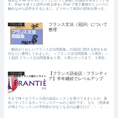
週末は iPad を片手にカフェに行って優雅に外国語学習をしていま
す。iPad を使うと語学が捗る捗る♪ iPad で電子書籍やニュースに
触れながら語学をするときに、どうやって単語の意味を調べる
か。 iPad 専用の辞書アプリ...
フランス文法（冠詞）について
フランス語
整理
「解説がくわしいフランス文法問題集」の冠詞に関する部分を自
分なりに整理してみました。 ＜フランス文法問題集（３周目）＞
１冠詞 フランス文法問題集を１周、２周とやってきて、３周目に
突入。 １周目は本当に時間がかかった。「１...
【フランス語会話：フランティ
フランス語
ア】半年継続でレベルアップ
今まで様々なフランス語の会話レッスンを受けてきましたが、最
近ハマっているオンラインスクールのご紹介です。 なち （受講者
が増えてレッスンの予約枠が少なくなるのは嫌だけど・・・） ぜ
ひ試してみてください！ 最近は...