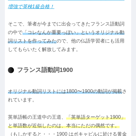
増強で英検1級合格！
そこで、筆者が今までに出会ってきたフランス語動詞
の中で
「コレなんか重要っぽい」というオリジナル動
詞リストを作ってみた
ので、他の仏語学習者にも活用
してもらいたく解放してみます。
フランス語動詞1900
オリジナル動詞リストには1800〜1900の
動詞
が掲載
さ
れています。
英単語帳の王道中の王道、
「英単語ターゲット1900」
と単語数が近似したのは、本当にただの偶然です。
（もしかすると・・・1900 はボキャビルに於ける黄金