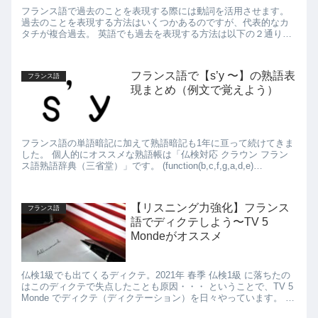
フランス語で過去のことを表現する際には動詞を活用させます。
過去のことを表現する方法はいくつかあるのですが、代表的なカ
タチが複合過去。 英語でも過去を表現する方法は以下の２通りが
ありますが、フランス語の複合過去は (2) に近いです。...
フランス語で【s’y 〜】の熟語表
フランス語
現まとめ（例文で覚えよう）
フランス語の単語暗記に加えて熟語暗記も1年に亘って続けてきま
した。 個人的にオススメな熟語帳は「仏検対応 クラウン フラン
ス語熟語辞典（三省堂）」です。 (function(b,c,f,g,a,d,e)
{b.MoshimoAff...
【リスニング力強化】フランス
フランス語
語でディクテしよう〜TV 5
Mondeがオススメ
仏検1級でも出てくるディクテ。2021年 春季 仏検1級 に落ちたの
はこのディクテで失点したことも原因・・・ ということで、TV 5
Monde でディクテ（ディクテーション）を日々やっています。 約
20日間続けていますが、す...