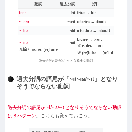
動詞
過去分詞
（例）
frire
frit
frire
→
frit
~crire
~crit
dé
crire
→ dé
crit
~dire
~dit
inter
dire
→ inter
dit
br
uire
→ br
uit
~uire
~uit
※ nuire → nui
※除く nuire, (re)luire
※ (re)luire → (re)lui
過去分詞の語尾が ~it となる主な動詞
過去分詞の語尾が「~i/~is/~it」となり
そうでならない動詞
過去分詞の語尾が ~i/~is/~it となりそうでならない動詞
は６パターン
。こちらも覚えておこう。