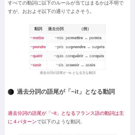
すべての動詞に以下のルールが当てはまるかは不明で
すが、おおよそ以下の通りでよさそう。
動詞
過去分詞
（例）
~mettre
~mis
per
mettre
→ per
mis
~prendre
~pris
sur
prendre
→ sur
pris
~quérir
~quis
con
quérir
→ con
quis
~seoir
~sis
as
seoir
→ as
sis
過去分詞の語尾が ~is となる主な動詞
過去分詞の語尾が「~it」となる動詞
過去分詞の語尾が「~it」となるフランス語の動詞は主
に４パターン
で以下のような動詞。