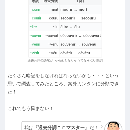
動詞
過去分詞
（例）
mourir
mort
mourir → mort
~courir
~couru
se
courir
→ se
couru
~lire
~lu
é
lire
→ é
lu
~ouvrir
~ouvert
déc
ouvrir
→ déc
ouvert
~venir
~venu
sou
venir
→ sou
venu
~vêtir
~vêtu
dé
vêtir
→ dé
vêtu
過去分詞の語尾が ~i/~is/it となりそうでならない動詞
たくさん暗記をしなければならないかも・・・という
思いで調査してみたところ、案外カンタンに分類でき
た！
これでもう悩まない！
我は『
過去分詞 “-i” マスター
』だ！