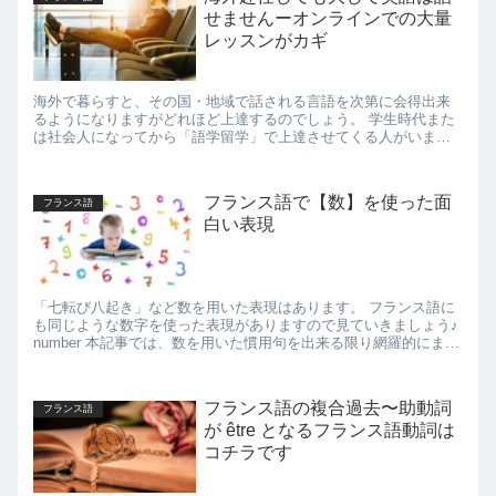
せませんーオンラインでの大量
レッスンがカギ
海外で暮らすと、その国・地域で話される言語を次第に会得出来
るようになりますがどれほど上達するのでしょう。 学生時代また
は社会人になってから「語学留学」で上達させてくる人がいま
す。 語学留学は「語学」目的で行くので語学力は相応に...
フランス語で【数】を使った面
フランス語
白い表現
「七転び八起き」など数を用いた表現はあります。 フランス語に
も同じような数字を使った表現がありますので見ていきましょう♪
number 本記事では、数を用いた慣用句を出来る限り網羅的にまと
めてみましたので「へぇ〜」となっ...
フランス語の複合過去〜助動詞
フランス語
が être となるフランス語動詞は
コチラです