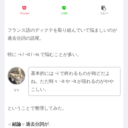
Pocket
LINE
コピー
フランス語のディクテを取り組んでいて悩ましいのが
過去分詞の語尾。
特に ~i / ~it / ~is で悩むことが多い。
基本的には ~i で終わるものが殆どだよ
ね。ただ時々 ~it や ~it が現れるのがやや
こしい。
なち
ということで整理してみた。
＜
結論
＞
過去分詞が
、