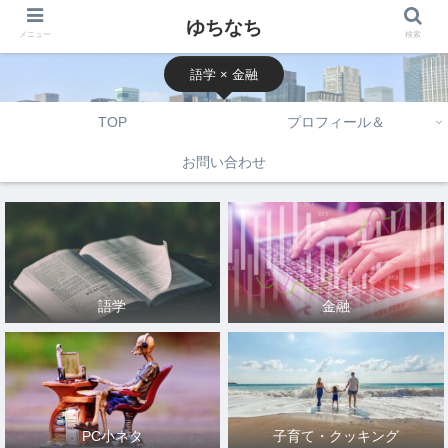
ゆちなち
メニュー
検索
語学 × 金融
TOP
プロフィール＆
お問い合わせ
語学
金融
PC小ネタ
子育て・クッキング