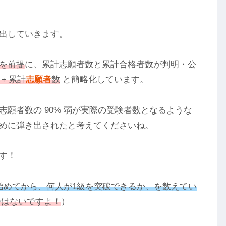
出していきます。
を前提
に、累計志願者数と累計合格者数が判明・公
÷ 累計
志願者
数
と簡略化しています。
願者数の 90% 弱が実際の受験者数となるような
めに弾き出されたと考えてくださいね。
す！
始めてから、何人が1級を突破できるか、を数えてい
人ではないですよ！
）