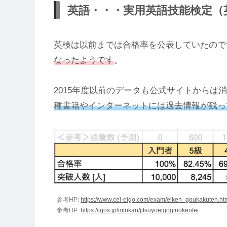
英語・・・実用英語技能検定（
英検は以前までは合格率を公表していたので
なったようです
。
2015年度以前のデータも公式サイトからは
種書籍やインターネットには過去情報が残っ
参考HP:
https://www.cel-eigo.com/exam/eiken_goukakuten.ht
参考HP:
https://jqos.jp/minkan/jitsuyoeigoginokentei