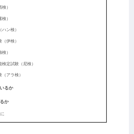
西検）
露検）
（ハン検）
験（伊検）
独検）
能検定試験（尼検）
験（アラ検）
いるか
るか
員に