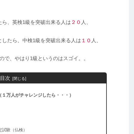
たら、英検1級を突破出来る人は
２０
人、
としたら、中検1級を突破出来る人は
１０
人、
ので、やはり1級というのはスゴイ。。
目次
（１万人がチャレンジしたら・・・）
定試験（仏検）