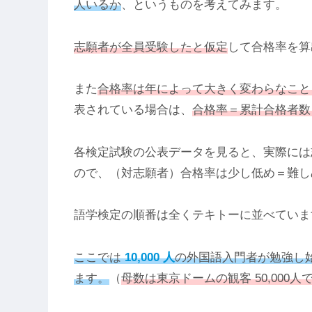
人いるか
、というものを考えてみます。
志願者が全員受験したと仮定
して合格率を算
また
合格率は年によって大きく変わらなこと
表されている場合は、
合格率＝累計合格者数 
各検定試験の公表データを見ると、実際には志
ので、（対志願者）合格率は少し低め＝難し
語学検定の順番は全くテキトーに並べていま
ここでは
10,000 人
の外国語入門者が勉強し
ます。
（
母数は東京ドームの観客 50,000