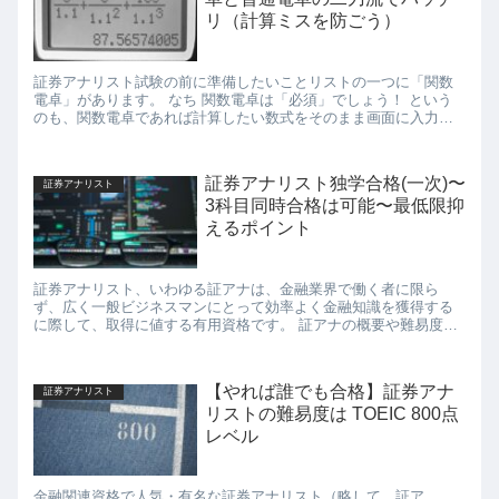
リ（計算ミスを防ごう）
証券アナリスト試験の前に準備したいことリストの一つに「関数
電卓」があります。 なち 関数電卓は「必須」でしょう！ という
のも、関数電卓であれば計算したい数式をそのまま画面に入力・
表示できるので計算間違いが少なく、計算し直すと...
証券アナリスト独学合格(一次)〜
証券アナリスト
3科目同時合格は可能〜最低限抑
えるポイント
証券アナリスト、いわゆる証アナは、金融業界で働く者に限ら
ず、広く一般ビジネスマンにとって効率よく金融知識を獲得する
に際して、取得に値する有用資格です。 証アナの概要や難易度、
就職・転職時の有用性については他の方の記事にその詳細を譲
る...
【やれば誰でも合格】証券アナ
証券アナリスト
リストの難易度は TOEIC 800点
レベル
金融関連資格で人気・有名な証券アナリスト（略して、証ア