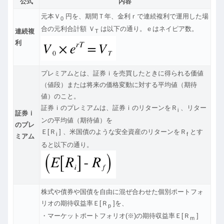
公式
内容
元本Ｖ
円を、期間Ｔ年、金利ｒで連続複利で運用した場
0
合の元利合計額 Ｖ
は以下の通り。ｅはネイピア数。
連続複
T
利
プレミアムとは、証券ｉを売買したときに得られる価値
（値段）または将来の価格変動に対する平均値（期待
値）のこと。
証券ｉのプレミアムは、証券ｉのリターンをＲ
、リター
i
証券ｉ
ンの平均値（期待値）を
のプレ
Ｅ[Ｒ
] 、米国債のような安全資産のリターンをＲ
とす
i
f
ミアム
ると以下の通り。
株式や債券や国債を自由に混ぜ合わせた個別ポートフォ
リオの期待収益率Ｅ[Ｒ
]を、
p
・マーケットポートフォリオ(※)の期待収益率Ｅ[Ｒ
]
m