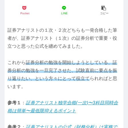
Pocket
LINE
コピー
証券アナリストの１次・２次どちらも一発合格した筆
者が、証券アナリスト（１次）の証券分析で重要・役
立つと思った公式を纏めてみました。
これから
証券分析の勉強を開始しようとしている、証
券分析の勉強を一旦完了させた、試験直前に要点を振
り返りたい、という方々にとって役立て
られればと思
います。
参考１
：
証券アナリスト独学合格(一次)〜3科目同時合
格は簡単〜最低限抑えるポイント
参考２
：
証券アナリストの公式（財務分析）は実務で