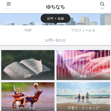
ゆちなち
メニュー
検索
語学 × 金融
TOP
プロフィール＆
お問い合わせ
語学
金融
PC小ネタ
子育て・クッキング