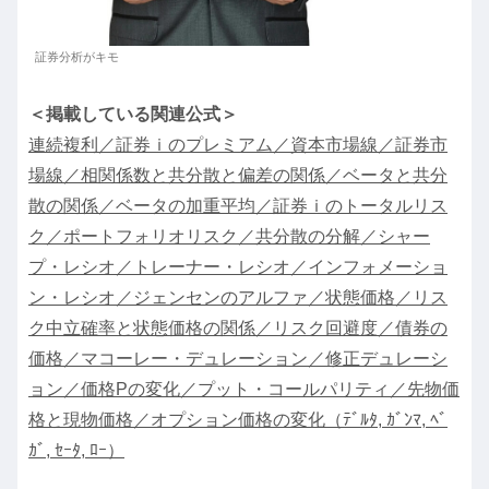
証券分析がキモ
＜掲載している関連公式＞
連続複利／証券ｉのプレミアム／資本市場線／証券市
場線／相関係数と共分散と偏差の関係／ベータと共分
散の関係／ベータの加重平均／証券ｉのトータルリス
ク／ポートフォリオリスク／共分散の分解／シャー
プ・レシオ／トレーナー・レシオ／インフォメーショ
ン・レシオ／ジェンセンのアルファ／状態価格／リス
ク中立確率と状態価格の関係／リスク回避度／債券の
価格／マコーレー・デュレーション／修正デュレーシ
ョン／価格Pの変化／プット・コールパリティ／先物価
格と現物価格／オプション価格の変化（ﾃﾞﾙﾀ, ｶﾞﾝﾏ, ﾍﾞ
ｶﾞ, ｾｰﾀ, ﾛｰ）