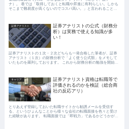
ナ）。 巷では「取得しておくと転職や昇進に有利らしい。しかも
そこまで難易度が高くないのでコスパ高い。」と言われることも
あるようで、根強い人気資格だ。 「それで結局、証アナの...
証券アナリストの公式（財務分
証券アナリスト
析）は実務で使える知識が多
い！
証券アナリストの１次・２次どちらも一発合格した筆者が、証券
アナリスト（１次）の財務分析で「よく使う公式類」をメモして
いたものを羅列しております。 これから財務分析の勉強を開始し
ようとしている、または財務分析の勉強を一旦完了させた、試...
証券アナリスト資格は転職等で
キャリア
評価されるのかを検証（総合商
社の反応アリ）
とりあえず登録しておいた転職サイトから勧誘メールを受信す
る、というひょんなことから様々な会社の転職面接を色々と受け
た経験があります。 転職面接では「即戦力」であるかどうかが見
極められますが「証券アナリスト資格」がどのように評価され
た...