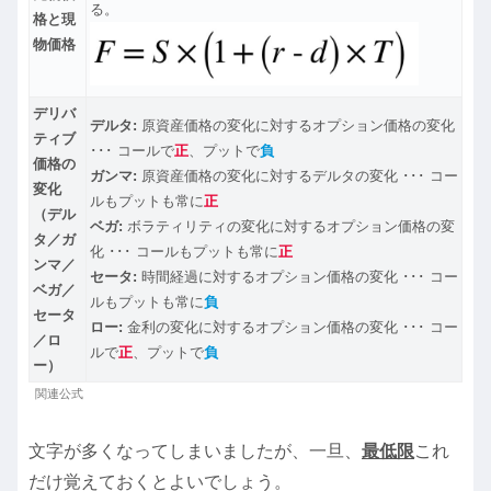
る。
格と現
物価格
デリバ
デルタ:
原資産価格の変化に対するオプション価格の変化
ティブ
･･･ コールで
正
、プットで
負
価格の
ガンマ:
原資産価格の変化に対するデルタの変化 ･･･ コー
変化
ルもプットも常に
正
（デル
ベガ:
ボラティリティの変化に対するオプション価格の変
タ／ガ
化 ･･･ コールもプットも常に
正
ンマ／
セータ:
時間経過に対するオプション価格の変化 ･･･ コー
ベガ／
ルもプットも常に
負
セータ
ロー:
金利の変化に対するオプション価格の変化 ･･･ コー
／ロ
ルで
正
、プットで
負
ー）
関連公式
文字が多くなってしまいましたが、一旦、
最低限
これ
だけ覚えておくとよいでしょう。