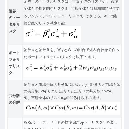
証券ｉのトータルリスクは、市場全体のリスクσ
、市場
m
全体との相対的なリスクβ
、市場全体とは無相関に発生す
i
証券ｉ
るアンシステマティック・リスクσ
で表せる。σ
は銘
εi
εi
のトー
柄分散でリスク減少可能。
タルリ
スク
証券Ａと証券Ｂを、W
とW
の割合で組み合わせて作っ
Ａ
Ｂ
ポート
たポートフォリオＰのリスクは以下の通り。
フォリ
オリス
ク
証券Ａと市場全体の共分散
Cov(A, m)
、証券Ｂと市場全体
の共分散
Cov(B, m)
、証券Ａと証券Ｂの共分散
cov(A,
共分散
B)
、市場全体のリスクσ
の関係は以下の通り。
m
の分解
あるポートフォリオＰの標準偏差σ
（＝リスク）を取っ
P