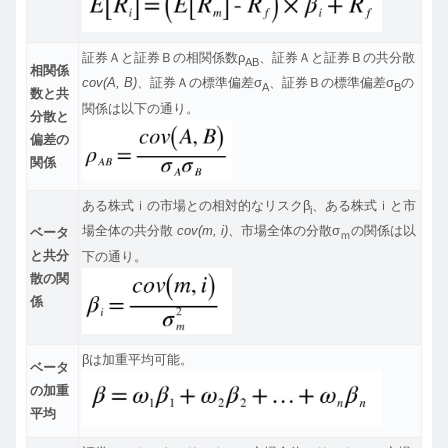
証券Ａと証券Ｂの相関係数ρ
、証券Ａと証券Ｂの共分散
AB
相関係
cov(A, B)
、証券Ａの標準偏差σ
、証券Ｂの標準偏差σ
の
A
B
数と共
関係は以下の通り。
分散と
偏差の
関係
ある株式ｉの市場との相対的なリスクβ
、ある株式ｉと市
i
場全体の共分散
cov(m, i)
、市場全体の分散σ
の関係は以
ベータ
ｍ
と共分
下の通り。
散の関
係
βは加重平均可能。
ベータ
の加重
平均