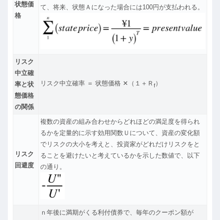
状態価
て、将来、状態Ａになった場合には100円が支払われる。
格
リスク
中立確
リスク中立確率 ＝ 状態価格 ✕（１＋Ｒ
）
率と状
f
態価格
の関係
複数の資産の組み合わせからどれほどの満足度を得られ
るかを定量的に示す効用関数Ｕについて、資産の変化額
でリスクの大小を考えと、投資家がどれだけリスクをと
リスク
ることを避けたいと考えているかを示した数値で、以下
回避度
の通り。
ｎ年後に満期がくる利付債券で、毎年のクーポン額が