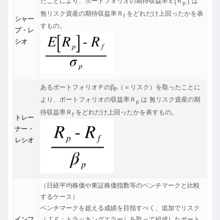
たことにより、ポートフォリオの期待収益率Ｅ[Ｒ
] は
p
無リスク資産の期待収益率Ｒ
をどれだけ上回ったかを表
f
シャー
すもの。
プ・レ
シオ
あるポートフォリオＰのβ
（＝リスク）を取ったことに
P
より、ポートフォリオの収益率Ｒ
は 無リスク資産の期
p
待収益率Ｒ
をどれだけ上回ったかを表すもの。
f
トレー
ナー・
レシオ
（日経平均株価や東証株価指数等のベンチマークと比較
するケース）
ベンチマークを超える成績を目指すべく、追加でリスク
インフ
（
ＴＥ
：トラッキングエラー）を取って組成したポート