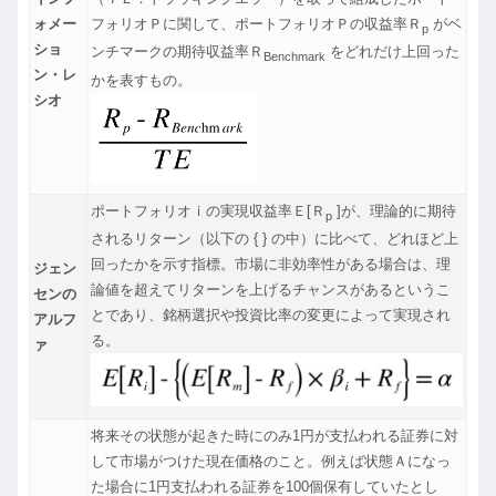
ォメー
フォリオＰに関して、ポートフォリオＰの収益率Ｒ
がベ
p
ショ
ンチマークの期待収益率Ｒ
をどれだけ上回った
Benchmark
ン・レ
かを表すもの。
シオ
ポートフォリオｉの実現収益率Ｅ[Ｒ
]が、理論的に期待
p
されるリターン（以下の { } の中）に比べて、どれほど上
回ったかを示す指標。市場に非効率性がある場合は、理
ジェン
論値を超えてリターンを上げるチャンスがあるというこ
センの
とであり、銘柄選択や投資比率の変更によって実現され
アルフ
る。
ァ
将来その状態が起きた時にのみ1円が支払われる証券に対
して市場がつけた現在価格のこと。例えば状態Ａになっ
た場合に1円支払われる証券を100個保有していたとし