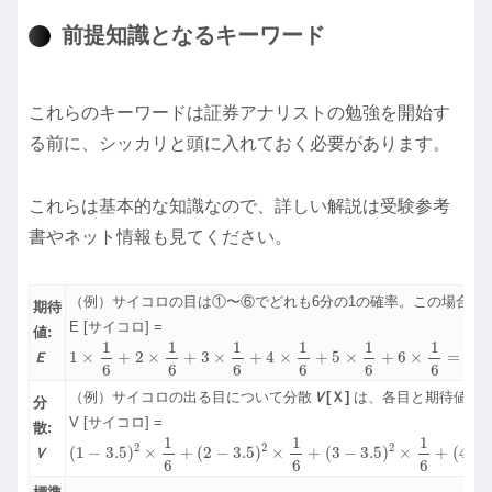
前提知識となるキーワード
これらのキーワードは証券アナリストの勉強を開始す
る前に、シッカリと頭に入れておく必要があります。
これらは基本的な知識なので、詳しい解説は受験参考
書やネット情報も見てください。
（例）サイコロの目は①〜⑥でどれも6分の1の確率。この場合の
期待
E [サイコロ] =
値:
1
×
1
6
+
2
×
1
6
+
3
×
1
6
+
4
×
1
6
+
5
×
1
6
+
6
×
1
6
=
3.5
1
1
1
1
1
1
1
×
+
2
×
+
3
×
+
4
×
+
5
×
+
6
×
=
3.5
Ｅ
6
6
6
6
6
6
（例）サイコロの出る目について分散
Ｖ
[Ｘ]
は、各目と期待値3.
分
V [サイコロ] =
散:
(
1
−
3.5
)
2
×
1
6
+
(
2
−
3.5
)
2
×
1
6
+
(
3
−
3.5
)
2
×
1
6
+
(
4
−
3.5
)
2
×
1
6
+
(
5
−
3
1
1
1
2
2
2
(
1
−
3.5
)
×
+
(
2
−
3.5
)
×
+
(
3
−
3.5
)
×
+
(
4
−
Ｖ
6
6
6