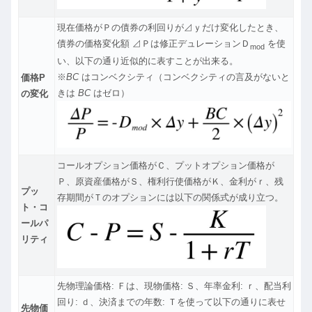
現在価格がＰの債券の利回りが⊿ｙだけ変化したとき、
債券の価格変化額 ⊿Ｐは修正デュレーションＤ
を使
mod
い、以下の通り近似的に表すことが出来る。
※
BC
はコンベクシティ（コンベクシティの言及がないと
価格P
きは
BC
はゼロ）
の変化
コールオプション価格がＣ、プットオプション価格が
Ｐ、原資産価格がＳ、権利行使価格がＫ、金利がｒ、残
プッ
存期間がＴのオプションには以下の関係式が成り立つ。
ト・コ
ールパ
リティ
先物理論価格: Ｆは、現物価格: Ｓ、年率金利: ｒ、配当利
回り: ｄ、決済までの年数: Ｔを使って以下の通りに表せ
先物価