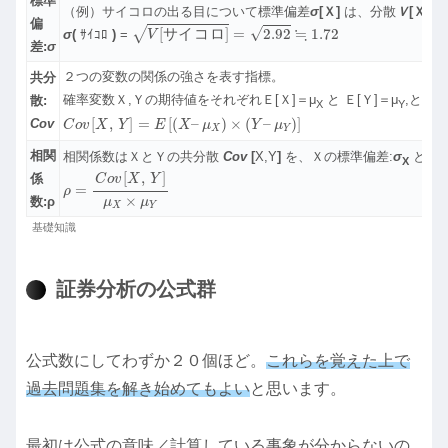
標準
（例）サイコロの出る目について標準偏差
σ
[Ｘ]
は、分散
Ｖ
[Ｘ]
の
V
[
サ
イ
コ
ロ
]
=
2.92
≒
1.72
偏
≒
√
[
サ
イ
コ
ロ
]
=
2.92
1.72
√
σ
(
ｻｲｺﾛ
)
=
V
差:
σ
２つの変数の関係の強さを表す指標。
共分
確率変数Ｘ,Ｙの期待値をそれぞれＥ[Ｘ]＝μ
と Ｅ[Ｙ]＝μ
,とす
散:
X
Y
C
o
v
[
X
,
Y
]
=
E
[
(
X
–
μ
X
)
×
(
Y
–
μ
Y
)
]
[
,
]
=
[
(
–
)
×
(
–
)
]
Cov
C
o
v
X
Y
E
X
μ
Y
μ
X
Y
相関
相関係数はＸとＹの共分散
Cov
[
X,Y
]
を、Ｘの標準偏差:
σ
とＹの
X
ρ
=
C
o
v
[
X
,
Y
]
μ
X
×
μ
Y
[
,
]
係
C
o
v
X
Y
=
ρ
×
数:ρ
μ
μ
X
Y
基礎知識
証券分析の公式群
公式数にしてわずか２０個ほど。
これらを覚えた上で
過去問題集を解き始めてもよい
と思います。
最初は公式の意味／計算している事象が分からないの