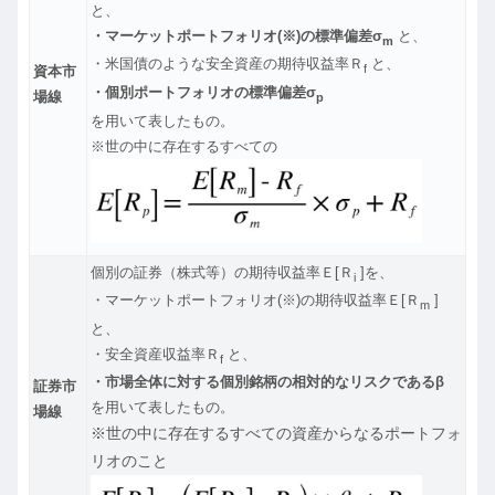
と、
・マーケットポートフォリオ(※)の標準偏差σ
と、
m
・米国債のような安全資産の期待収益率Ｒ
と、
f
資本市
・個別ポートフォリオの標準偏差σ
場線
p
を用いて表したもの。
※世の中に存在するすべての
個別の証券（株式等）の期待収益率Ｅ[Ｒ
]を、
i
・マーケットポートフォリオ(※)の期待収益率Ｅ[Ｒ
]
m
と、
・安全資産収益率Ｒ
と、
f
・市場全体に対する個別銘柄の相対的なリスクであるβ
証券市
を用いて表したもの。
場線
※世の中に存在するすべての資産からなるポートフォ
リオのこと