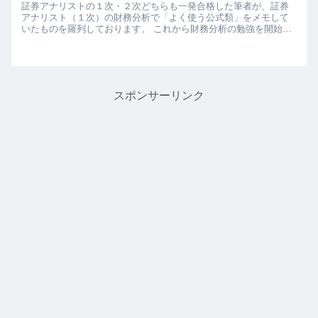
証券アナリストの１次・２次どちらも一発合格した筆者が、証券
アナリスト（１次）の財務分析で「よく使う公式類」をメモして
いたものを羅列しております。 これから財務分析の勉強を開始し
ようとしている、または財務分析の勉強を一旦完了させた、試...
スポンサーリンク