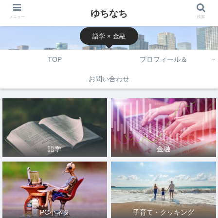
ゆちなち
メニュー
検索
語学 × 金融
TOP
プロフィール＆
お問い合わせ
語学
金融
PC小ネタ
子育て・クッキング