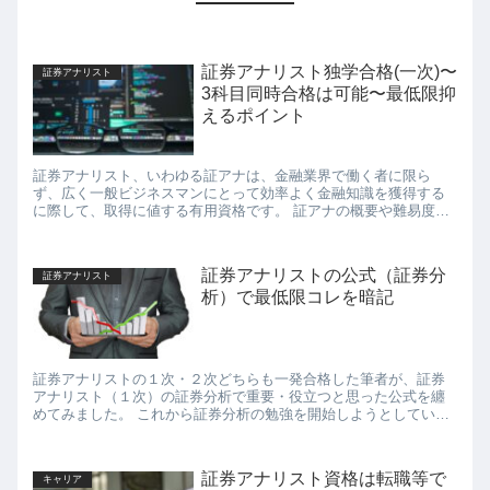
証券アナリスト独学合格(一次)〜
証券アナリスト
3科目同時合格は可能〜最低限抑
えるポイント
証券アナリスト、いわゆる証アナは、金融業界で働く者に限ら
ず、広く一般ビジネスマンにとって効率よく金融知識を獲得する
に際して、取得に値する有用資格です。 証アナの概要や難易度、
就職・転職時の有用性については他の方の記事にその詳細を譲
る...
証券アナリストの公式（証券分
証券アナリスト
析）で最低限コレを暗記
証券アナリストの１次・２次どちらも一発合格した筆者が、証券
アナリスト（１次）の証券分析で重要・役立つと思った公式を纏
めてみました。 これから証券分析の勉強を開始しようとしてい
る、証券分析の勉強を一旦完了させた、試験直前に要点を振り
返...
証券アナリスト資格は転職等で
キャリア