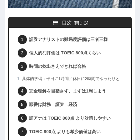
目次
証券アナリストの難易度評価は三者三様
個人的な評価は TOEIC 800点くらい
時間の捻出さえできれば合格
具体的学習：平日に1時間／休日に2時間でゆったりと
完全理解を目指さず、まずは1周しよう
順番は財務→証券→経済
証アナは TOEIC 800点 より対策しやすい
TOEIC 800点 よりも希少価値は高い