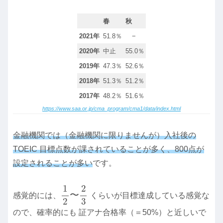
春
秋
2021年
51.8％
−
2020年
中止
55.0％
2019年
47.3％
52.6％
2018年
51.3％
51.2％
2017年
48.2％
51.6％
https://www.saa.or.jp/cma_program/cma1/data/index.html
金融機関では（金融機関に限りませんが）入社後の
TOEIC 目標点数が課されていることが多く、800点が
設定されることが多い
です。
1
2
〜
2
3
1
2
〜
感覚的には、
くらいが目標達成している感覚な
3
2
ので、確率的にも 証アナ合格率（＝50%）と近しいで