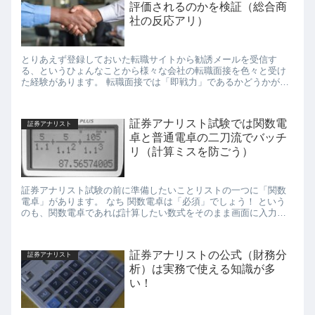
評価されるのかを検証（総合商
社の反応アリ）
とりあえず登録しておいた転職サイトから勧誘メールを受信す
る、というひょんなことから様々な会社の転職面接を色々と受け
た経験があります。 転職面接では「即戦力」であるかどうかが見
極められますが「証券アナリスト資格」がどのように評価され
た...
証券アナリスト試験では関数電
証券アナリスト
卓と普通電卓の二刀流でバッチ
リ（計算ミスを防ごう）
証券アナリスト試験の前に準備したいことリストの一つに「関数
電卓」があります。 なち 関数電卓は「必須」でしょう！ という
のも、関数電卓であれば計算したい数式をそのまま画面に入力・
表示できるので計算間違いが少なく、計算し直すと...
証券アナリストの公式（財務分
証券アナリスト
析）は実務で使える知識が多
い！