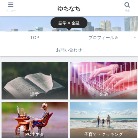
ゆちなち
メニュー
検索
語学 × 金融
TOP
プロフィール＆
お問い合わせ
語学
金融
PC小ネタ
子育て・クッキング