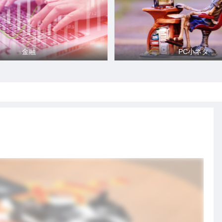
金融
PC小ネタ