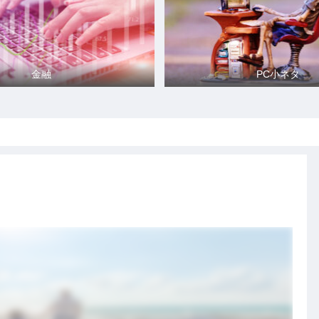
金融
PC小ネタ